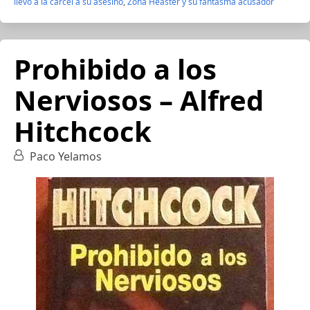
llevó a la cárcel a su asesino
,
Zona Heaster y su fantasma acusador
Prohibido a los
Nerviosos – Alfred
Hitchcock
Paco Yelamos