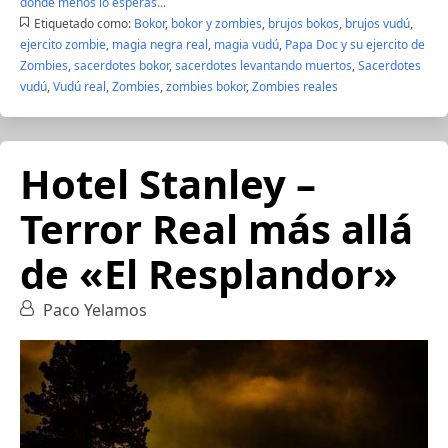
donde menos lo esperas...
Etiquetado como:
Bokor
,
bokor y zombies
,
brujos bokos
,
brujos vudú
,
ejercito zombie
,
magia negra real
,
magia vudú
,
Papa Doc y su ejercito de
Zombies
,
sacerdotes bokor
,
sacerdotes levantando muertos
,
Sacerdotes
vudú
,
Vudú real
,
Zombies
,
zombies bokor
,
Zombies reales
Hotel Stanley –
Terror Real más allá
de «El Resplandor»
Paco Yelamos