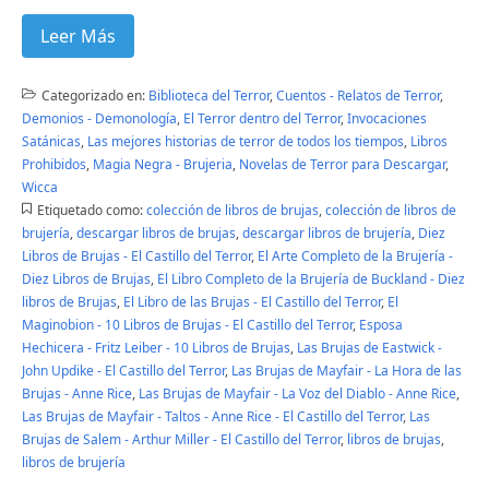
Leer Más
Categorizado en:
Biblioteca del Terror
,
Cuentos - Relatos de Terror
,
Demonios - Demonología
,
El Terror dentro del Terror
,
Invocaciones
Satánicas
,
Las mejores historias de terror de todos los tiempos
,
Libros
Prohibidos
,
Magia Negra - Brujeria
,
Novelas de Terror para Descargar
,
Wicca
Etiquetado como:
colección de libros de brujas
,
colección de libros de
brujería
,
descargar libros de brujas
,
descargar libros de brujería
,
Diez
Libros de Brujas - El Castillo del Terror
,
El Arte Completo de la Brujería -
Diez Libros de Brujas
,
El Libro Completo de la Brujería de Buckland - Diez
libros de Brujas
,
El Libro de las Brujas - El Castillo del Terror
,
El
Maginobion - 10 Libros de Brujas - El Castillo del Terror
,
Esposa
Hechicera - Fritz Leiber - 10 Libros de Brujas
,
Las Brujas de Eastwick -
John Updike - El Castillo del Terror
,
Las Brujas de Mayfair - La Hora de las
Brujas - Anne Rice
,
Las Brujas de Mayfair - La Voz del Diablo - Anne Rice
,
Las Brujas de Mayfair - Taltos - Anne Rice - El Castillo del Terror
,
Las
Brujas de Salem - Arthur Miller - El Castillo del Terror
,
libros de brujas
,
libros de brujería