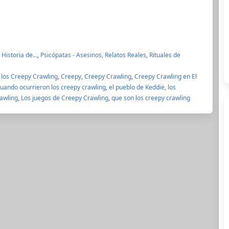
Historia de...
,
Psicópatas - Asesinos
,
Relatos Reales
,
Rituales de
 los Creepy Crawling
,
Creepy
,
Creepy Crawling
,
Creepy Crawling en El
uando ocurrieron los creepy crawling
,
el pueblo de Keddie
,
los
rawling
,
Los juegos de Creepy Crawling
,
que son los creepy crawling