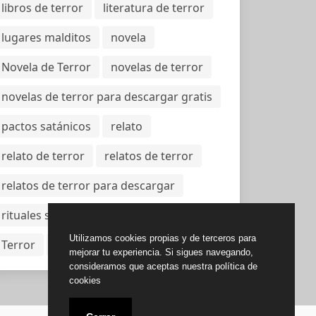
libros de terror
literatura de terror
lugares malditos
novela
Novela de Terror
novelas de terror
novelas de terror para descargar gratis
pactos satánicos
relato
relato de terror
relatos de terror
relatos de terror para descargar
rituales satánicos
stephen king
Utilizamos cookies propias y de terceros para
Terror
vampiros
mejorar tu experiencia. Si sigues navegando,
consideramos que aceptas nuestra política de
cookies