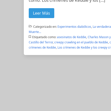
como: Los crímenes de Keddie y los […]
Leer Más
Categorizado en:
Experimentos diabólicos
,
La verdadera 
Muerte...
Etiquetado como:
asesinatos de Keddie
,
Charles Mason y
Castillo del Terror
,
creepy crawling en el pueblo de Keddie
,
c
crímenes de Keddie
,
Los crímenes de Keddie y los creepy c