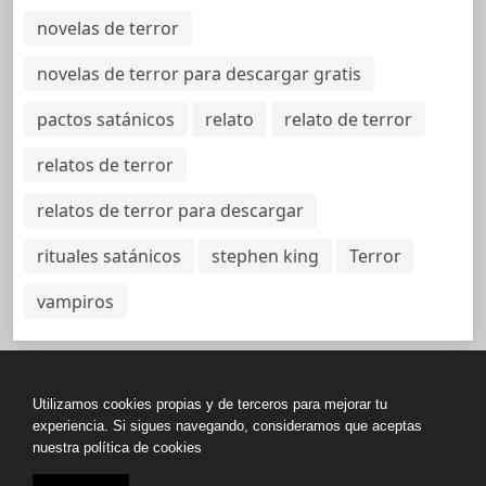
novelas de terror
novelas de terror para descargar gratis
pactos satánicos
relato
relato de terror
relatos de terror
relatos de terror para descargar
rituales satánicos
stephen king
Terror
vampiros
Utilizamos cookies propias y de terceros para mejorar tu
Política de Privacidad
experiencia. Si sigues navegando, consideramos que aceptas
nuestra política de cookies
Copyright © All rights reserved.