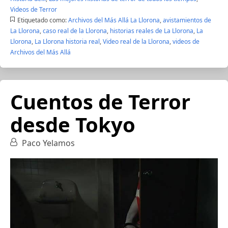
Videos de Terror
Etiquetado como:
Archivos del Más Allá La Llorona
,
avistamientos de
La Llorona
,
caso real de la Llorona
,
historias reales de La Llorona
,
La
Llorona
,
La Llorona historia real
,
Video real de la Llorona
,
videos de
Archivos del Más Allá
Cuentos de Terror
desde Tokyo
Paco Yelamos