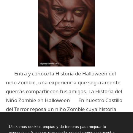
Entra y conoce la Historia de Halloween del
niño Zombie, una experiencia que seguramente
querrás compartir con tus amigos. La Historia del
Niño Zombie en Halloween En nuestro Castillo
del Terror reposa un niño Zombie cuya historia
nadie conoce hasta ahora. Tiene que ver con
Halloween y es muy tímido para […]
Utilizamos cookies propias y de terceros para mejorar tu
experiencia. Si sigues navegando, consideramos que aceptas