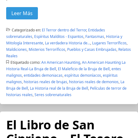
Leer Más
Categorizado en:
El Terror dentro del Terror
,
Entidades
sobrenaturales
,
Espíritus Malditos - Espantos
,
Fantasmas
,
Historia y
Mitología Interesante
,
La verdadera Historia de...
,
Lugares Terroríficos
,
Maldiciones
,
Misterios Terroríficos
,
Pueblos y Casas Embrujadas
,
Relatos
Reales
Etiquetado como:
An American Haunting
,
An American Haunting La
Historia Real-La Bruja de Bell
,
El Maleficio de la Bruja de Bell
,
entes
malignos
,
entidades demoniacas
,
espíritus demoníacos
,
espíritus
malignos
,
historias reales de brujas
,
historias reales de demonios
,
La
Bruja de Bell
,
La Historia real de la Bruja de Bell
,
Películas de terror de
historias reales
,
Seres sobrenaturales
El Libro de San