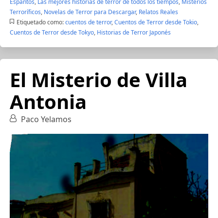
Espantos
,
Las mejores historias de terror de todos los tiempos
,
Misterios
Terroríficos
,
Novelas de Terror para Descargar
,
Relatos Reales
Etiquetado como:
cuentos de terror
,
Cuentos de Terror desde Tokio
,
Cuentos de Terror desde Tokyo
,
Historias de Terror Japonés
El Misterio de Villa
Antonia
Paco Yelamos