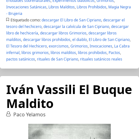
Entidades sobrenaturales
,
Experimentos diabólicos
,
Grimorios
,
Invocaciones Satánicas
,
Libros Malditos
,
Libros Prohibidos
,
Magia Negra
- Brujeria
Etiquetado como:
descargar El Libro de San Cipriano
,
descargar el
tesoro del hechicero
,
descargar la calvícula de San Cipriano
,
descargar
libro de hechicería
,
descargar libros Grimorios
,
descargar libros
malditos
,
descargar libros prohibidos
,
el diablo
,
El Libro de San Cipriano
,
El Tesoro del Hechicero
,
exorcismos
,
Grimorios
,
Invocaciones
,
La Cabra
infernal
,
libros grimorios
,
libros malditos
,
libros prohibidos
,
Pactos
,
pactos satánicos
,
rituales de San Cipriano
,
rituales satánicos reales
Iván Vassili El Buque
Maldito
Paco Yelamos