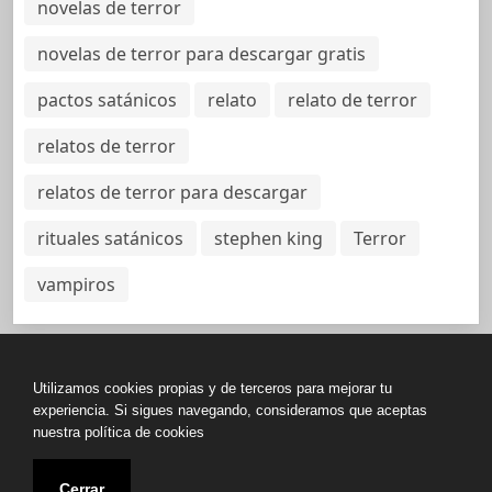
novelas de terror
novelas de terror para descargar gratis
pactos satánicos
relato
relato de terror
relatos de terror
relatos de terror para descargar
rituales satánicos
stephen king
Terror
vampiros
Utilizamos cookies propias y de terceros para mejorar tu
Política de Privacidad
experiencia. Si sigues navegando, consideramos que aceptas
nuestra política de cookies
Copyright © All rights reserved.
Cerrar