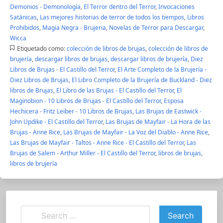
Demonios - Demonología
,
El Terror dentro del Terror
,
Invocaciones
Satánicas
,
Las mejores historias de terror de todos los tiempos
,
Libros
Prohibidos
,
Magia Negra - Brujeria
,
Novelas de Terror para Descargar
,
Wicca
Etiquetado como:
colección de libros de brujas
,
colección de libros de
brujería
,
descargar libros de brujas
,
descargar libros de brujería
,
Diez
Libros de Brujas - El Castillo del Terror
,
El Arte Completo de la Brujería -
Diez Libros de Brujas
,
El Libro Completo de la Brujería de Buckland - Diez
libros de Brujas
,
El Libro de las Brujas - El Castillo del Terror
,
El
Maginobion - 10 Libros de Brujas - El Castillo del Terror
,
Esposa
Hechicera - Fritz Leiber - 10 Libros de Brujas
,
Las Brujas de Eastwick -
John Updike - El Castillo del Terror
,
Las Brujas de Mayfair - La Hora de las
Brujas - Anne Rice
,
Las Brujas de Mayfair - La Voz del Diablo - Anne Rice
,
Las Brujas de Mayfair - Taltos - Anne Rice - El Castillo del Terror
,
Las
Brujas de Salem - Arthur Miller - El Castillo del Terror
,
libros de brujas
,
libros de brujería