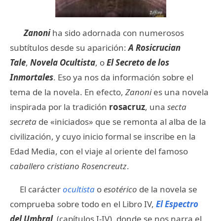
Zanoni
ha sido adornada con numerosos
subtítulos desde su aparición:
A Rosicrucian
Tale
,
Novela Ocultista
, o
El Secreto de los
Inmortales
. Eso ya nos da información sobre el
tema de la novela. En efecto,
Zanoni
es una novela
inspirada por la tradición
rosacruz
, una
secta
secreta
de «iniciados» que se remonta al alba de la
civilización, y cuyo inicio formal se inscribe en la
Edad Media, con el viaje al oriente del famoso
caballero cristiano Rosencreutz
.
El carácter
ocultista
o
esotérico
de la novela se
comprueba sobre todo en el Libro IV,
El Espectro
del Umbral
(capítulos I-IV), donde se nos narra el