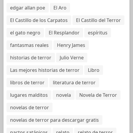
edgar allan poe
El Aro
El Castillo de los Carpatos
El Castillo del Terror
el gato negro
El Resplandor
espíritus
fantasmas reales
Henry James
historias de terror
Julio Verne
Las mejores historias de terror
Libro
libros de terror
literatura de terror
lugares malditos
novela
Novela de Terror
novelas de terror
novelas de terror para descargar gratis
pactos satánicos
relato
relato de terror