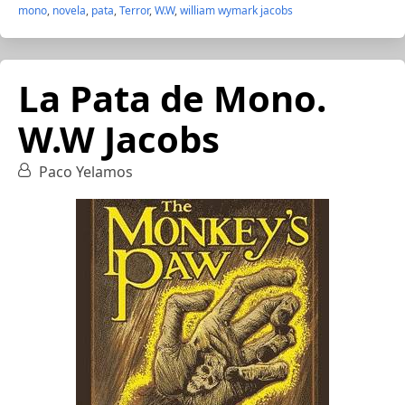
mono
,
novela
,
pata
,
Terror
,
W.W
,
william wymark jacobs
La Pata de Mono.
W.W Jacobs
Paco Yelamos