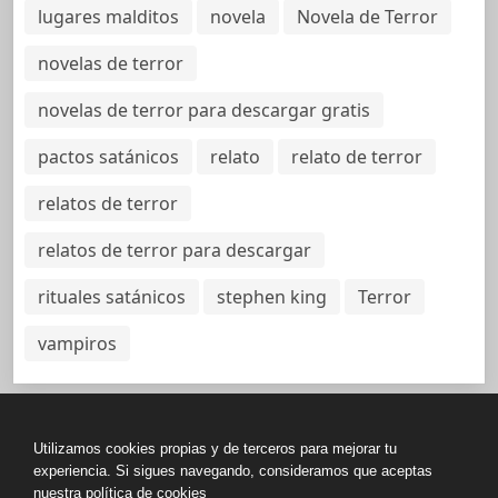
lugares malditos
novela
Novela de Terror
novelas de terror
novelas de terror para descargar gratis
pactos satánicos
relato
relato de terror
relatos de terror
relatos de terror para descargar
rituales satánicos
stephen king
Terror
vampiros
Utilizamos cookies propias y de terceros para mejorar tu
Política de Privacidad
experiencia. Si sigues navegando, consideramos que aceptas
nuestra política de cookies