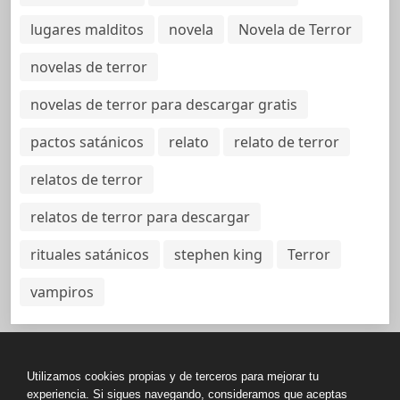
lugares malditos
novela
Novela de Terror
novelas de terror
novelas de terror para descargar gratis
pactos satánicos
relato
relato de terror
relatos de terror
relatos de terror para descargar
rituales satánicos
stephen king
Terror
vampiros
Utilizamos cookies propias y de terceros para mejorar tu
Política de Privacidad
experiencia. Si sigues navegando, consideramos que aceptas