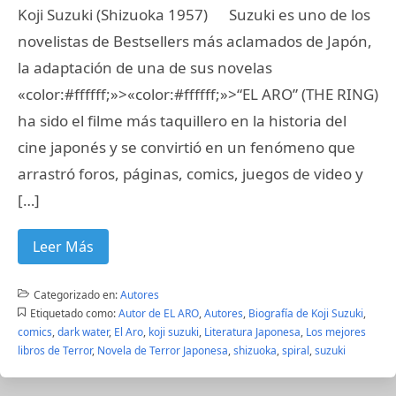
Koji Suzuki (Shizuoka 1957) Suzuki es uno de los
novelistas de Bestsellers más aclamados de Japón,
la adaptación de una de sus novelas
«color:#ffffff;»>«color:#ffffff;»>“EL ARO” (THE RING)
ha sido el filme más taquillero en la historia del
cine japonés y se convirtió en un fenómeno que
arrastró foros, páginas, comics, juegos de video y
[…]
Leer Más
Categorizado en:
Autores
Etiquetado como:
Autor de EL ARO
,
Autores
,
Biografía de Koji Suzuki
,
comics
,
dark water
,
El Aro
,
koji suzuki
,
Literatura Japonesa
,
Los mejores
libros de Terror
,
Novela de Terror Japonesa
,
shizuoka
,
spiral
,
suzuki