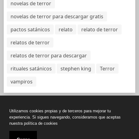
novelas de terror
novelas de terror para descargar gratis
pactos satánicos
relato
relato de terror
relatos de terror
relatos de terror para descargar
rituales satánicos
stephen king
Terror
vampiros
Utilizamos cookies propias y de terceros para mejorar tu
Política de Privacidad
experiencia. Si sigues navegando, consideramos que aceptas
nuestra política de cookies
Copyright © All rights reserved.