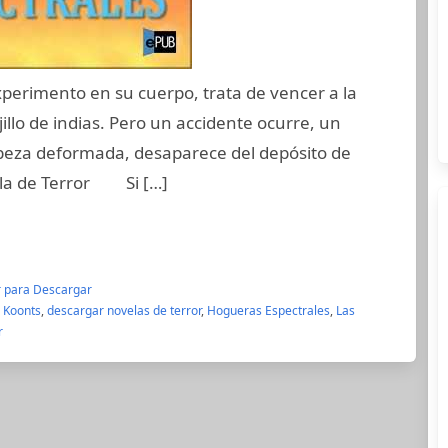
perimento en su cuerpo, trata de vencer a la
lo de indias. Pero un accidente ocurre, un
cabeza deformada, desaparece del depósito de
ela de Terror Si […]
r para Descargar
 Koonts
,
descargar novelas de terror
,
Hogueras Espectrales
,
Las
r