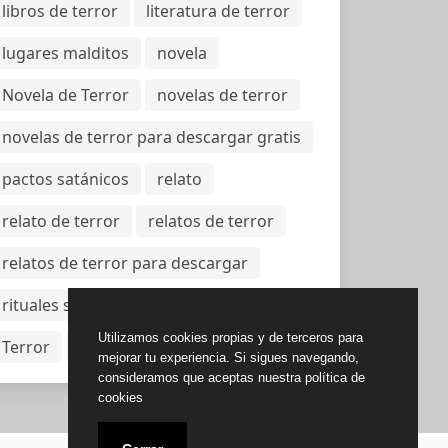
libros de terror
literatura de terror
lugares malditos
novela
Novela de Terror
novelas de terror
novelas de terror para descargar gratis
pactos satánicos
relato
relato de terror
relatos de terror
relatos de terror para descargar
rituales satánicos
stephen king
Utilizamos cookies propias y de terceros para
Terror
vampiros
mejorar tu experiencia. Si sigues navegando,
consideramos que aceptas nuestra política de
cookies