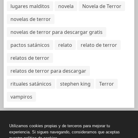
lugares malditos
novela
Novela de Terror
novelas de terror
novelas de terror para descargar gratis
pactos satánicos
relato
relato de terror
relatos de terror
relatos de terror para descargar
rituales satánicos
stephen king
Terror
vampiros
Utilizamos cookies propias y de terceros para mejorar tu
Política de Privacidad
experiencia. Si sigues navegando, consideramos que aceptas